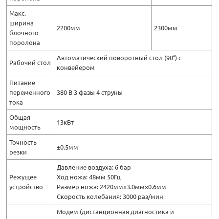
Макс.
ширина
2200мм
2300мм
блочного
поролона
Автоматический поворотный стол (90°) с
Рабочий стол
конвейером
Питание
переменного
380 В 3 фазы 4 струны
тока
Общая
13кВт
мощность
Точность
±0.5мм
резки
Давление воздуха: 6 бар
Режущее
Ход ножа: 48мм 50Гц
устройство
Размер ножа: 2420мм×3.0мм×0.6мм
Скорость колебания: 3000 раз/мин
Модем (дистанционная диагностика и